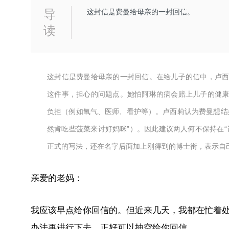
导
这封信是费曼给母亲的一封回信。
读
这封信是费曼给母亲的一封回信。在给儿子的信中，卢
这件事，担心的问题点。她怕阿琳的病会赔上儿子的健
负担（例如氧气、医师、看护等）。卢西莉认为费曼想结
然肯吃些菠菜来讨好妈咪”）。因此建议两人何不保持在“
正式的写法，还在名字后面加上刚得到的博士衔，表示自
亲爱的老妈：
我应该早点给你回信的。但近来几天，我都在忙着
办法再进行下去，正好可以抽空给你回信。