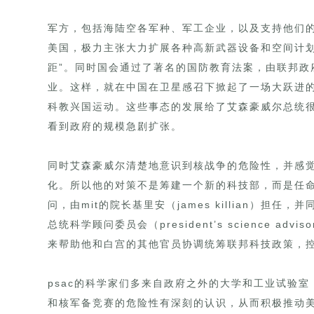
军方，包括海陆空各军种、军工企业，以及支持他们
美国，极力主张大力扩展各种高新武器设备和空间计划
距”。同时国会通过了著名的国防教育法案，由联邦政
业。这样，就在中国在卫星感召下掀起了一场大跃进
科教兴国运动。这些事态的发展给了艾森豪威尔总统
看到政府的规模急剧扩张。
同时艾森豪威尔清楚地意识到核战争的危险性，并感
化。所以他的对策不是筹建一个新的科技部，而是任
问，由mit的院长基里安（james killian）
总统科学顾问委员会（president’s science adv
来帮助他和白宫的其他官员协调统筹联邦科技政策，
psac的科学家们多来自政府之外的大学和工业试验
和核军备竞赛的危险性有深刻的认识，从而积极推动