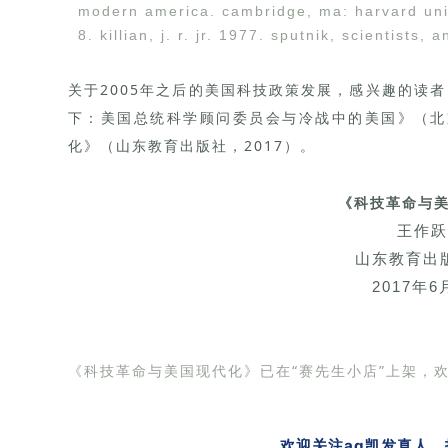
modern america. cambridge, ma: harvard uni
8. killian, j. r. jr. 1977. sputnik, scientists
first special assistant to the president for 
cambridge, ma: the mit press.
关于
2005年之后的美国科技政策发展，感兴趣的读
9. 饶毅等 2004. 中国科技需要的根本转变：从
下：
美国总统科学顾问委员会与冷战中的美国》（北京
留下优秀遗产、还是错失良机. nature 432 (november
化》（
山东教育出版社，2017）。
supplement): a12-a17.
10. wang, zuoyue. 1995. the politics of big 
the funding of slac. historical studies in the
《科技革命与
25, pt. 2 (1995): 329-356.
王作跃
11. 姚蜀平等 1994. 《中国科学院》（上）. 北
山东教育出
12. zachary, j. p. 1997. endless frontier: va
2017年6
american century. new york: free press.
《科技革命与美国现代化》已在“赛先生小店”上
架，
欢迎关注ag凯发真人