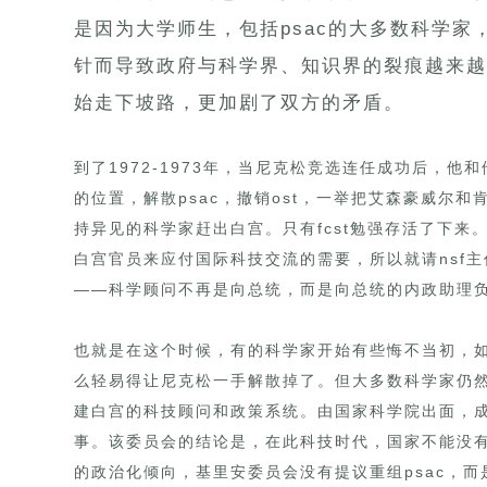
是因为大学师生，包括psac的大多数科学
针而导致政府与科学界、知识界的裂痕越来越
始走下坡路，更加剧了双方的矛盾。
到了1972-1973年，当尼克松竞选连任成功后，
的位置，解散psac，撤销ost，一举把艾森豪威尔
持异见的科学家赶出白宫。只有fcst勉强存活了下
白宫官员来应付国际科技交流的需要，所以就请nsf
——科学顾问不再是向总统，而是向总统的内政助理
也就是在这个时候，有的科学家开始有些悔不当初，
么轻易得让尼克松一手解散掉了。但大多数科学家仍
建白宫的科技顾问和政策系统。由国家科学院出面，
事。该委员会的结论是，在此科技时代，国家不能没有
的政治化倾向，基里安委员会没有提议重组psac，而是建