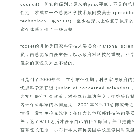
council)，但它的级别比原来的psac要低，不
任期，才成立一个总统科学技术顾问委员会 (president’s cou
technology，或pcast)，至少在形式上恢复了
这个体系又作了一些调整：
fccset给升格为国家科学技术委员会(national scienc
员，由总统亲自任主任，以示政府对科技的重视。科
但总的来说关系是不错的。
可是到了2000年代，在小布什任期，科学家与政府
忧思科学家联盟 (union of concerned scie
内实行保守社会政策，对外奉行单边主义，拒绝采取
内环保科学家的不同意见：2001年的9/11恐怖攻
情报，发动伊拉克战争；在任命其他联邦科技咨询委
关，迟至9/11之后才任命自己的科学顾问，并且把
宫幕僚长汇报；小布什本人声称美国学校应该同时教进