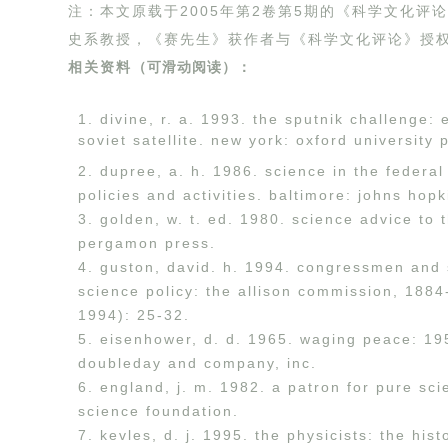
注：本文原载于2005年第2卷第5期的《科学文化
史系教授，《赛先生》获作者与《科学文化评论》授
相关资料
（可滑动阅读）：
1. divine, r. a. 1993. the sputnik challenge:
soviet satellite. new york: oxford university
2. dupree, a. h. 1986. science in the federal
policies and activities. baltimore: johns hop
3. golden, w. t. ed. 1980. science advice to 
pergamon press.
4. guston, david. h. 1994. congressmen and s
science policy: the allison commission, 1884
1994): 25-32.
5. eisenhower, d. d. 1965. waging peace: 19
doubleday and company, inc.
6. england, j. m. 1982. a patron for pure sci
science foundation.
7. kevles, d. j. 1995. the physicists: the his