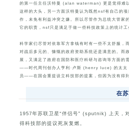
的第一任主任沃特曼 (alan waterman) 更是
这样的大头，另一方面沃特曼认为既然nsf有自己的
作，未免有利益冲突之嫌。所以尽管作为总统大管家的预算局 (
它的职责，nsf只是满足于做一些科技政策上的统计
科学家们尽管对依靠军方拿钱有时有一些不太舒服，
对战后多元的、慷慨的政府资助系统还是满意的。而
展，又满足了政府在国防和医疗科研与咨询等方面的
——时代周刊创办人亨利·卢斯 (henry luce) 的太
员——在国会重提设立科技部的提案，但因为没有得
在苏
1957年苏联卫星“伴侣号” (sputnik)
得科技部的提议死灰复燃。