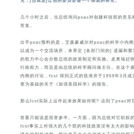
究，[也就是]让他的委员会做一个彻底的研究。
几个小时之后，当总统询问psac对创建科技部的意见
答复。
出乎psac预料的是，艾森豪威尔对psac的科学小
以成为一个交流场所，来界定 [各部门间的] 遗漏和
的权力中心会分散总统的政策制定和实施。皮奥瑞赶快接
行政权力，而且是由总统的科学顾问做主任。在这个基
内阁的讨论，fcst 得到正式的批准并于1959年3
查为基础的关于《加强美国科学》的报告。
那么fcst实际上运作起来效果如何呢? 达到了psa
答案只能说是毁誉参半。一方面，因为总统对它职权
fcst事实上对强大的几个部的科技政策没有太大的影