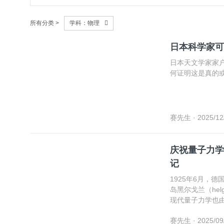
所有分类 >
学科：物理
日本科学家可
日本天文学家家
何证明这是真的
赛先生
· 2025/12
庆祝量子力学
记
1925年6月，
岛黑尔戈兰（he
现代量子力学也由此宣告建立。 2025年
小岛，参加黑尔戈兰
赛先生
· 2025/09
学百年。《赛先