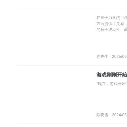
学教授潘建伟，
在量子力学的百
方面提供了灵感
的粒子波动性、
漏洞与不足，包
助手对量子力学发
的论文，却被证
命，都有重要意
赛先生
· 2025/06
游戏刚刚开始
“现在，游戏开始
陈晓雪
· 2024/05