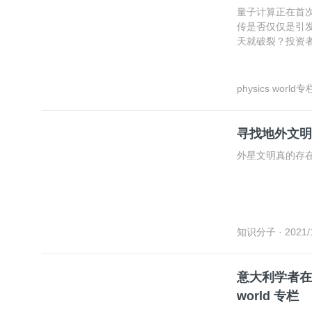
量子计算正在首
传是否仅仅是引
天就破裂？投资
高昂的热情？physi
子信息技术商业
physics world专
2021/12/09
寻找地外文明 | 
外星文明真的存
知识分子
· 2021/
意大利学者在中
world 专栏