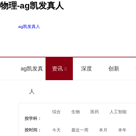
物理-ag凯发真人
ag凯发真人
ag凯发真
资讯
深度
创新
人
综合
生物
医药
人工智能
按学科：
按时间：
今天
最近一周
本月
本年