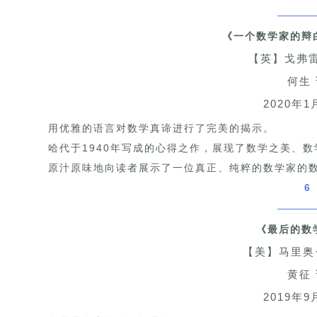
《一个数学家的辩
【英】戈弗雷
何生
2020年1
用优雅的语言对数学真谛进行了完美的揭示。
哈代于1940年写成的心得之作，展现了数学之美、
原汁原味地向读者展示了一位真正、纯粹的数学家的
6
《最后的数
【美】马里奥
黄征
2019年9