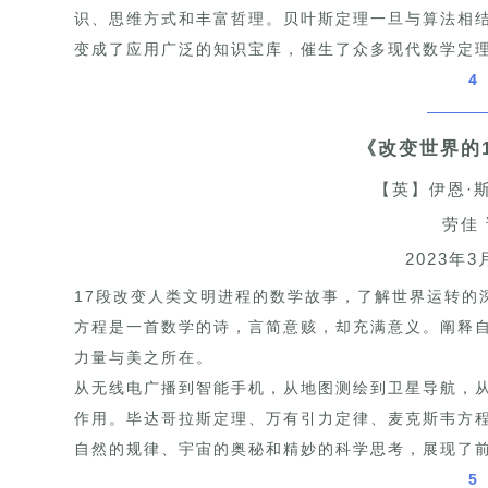
识、思维方式和丰富哲理。贝叶斯定理一旦与算法相
变成了应用广泛的知识宝库，催生了众多现代数学定
4
《改变世界的
【英】伊恩·
劳佳
2023年3
17段改变人类文明进程的数学故事，了解世界运转的
方程是一首数学的诗，言简意赅，却充满意义。阐释
力量与美之所在。
从无线电广播到智能手机，从地图测绘到卫星导航，
作用。毕达哥拉斯定理、万有引力定律、麦克斯韦方
自然的规律、宇宙的奥秘和精妙的科学思考，展现了
5