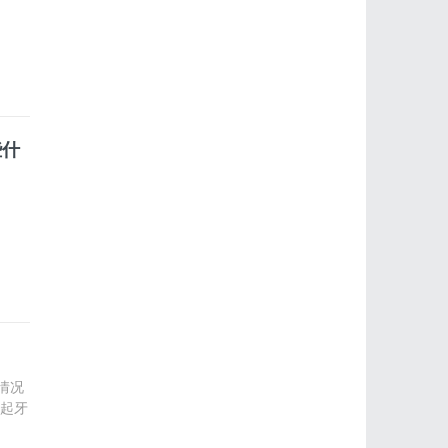
些什
情况
起牙