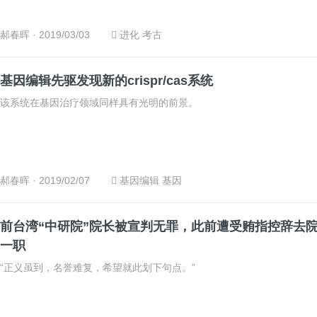
郝春晖
· 2019/03/03
进化
考古
基因编辑先驱发现新的crispr/cas系统
该系统在基因治疗领域同样具有光明的前景。
郝春晖
· 2019/02/07
基因编辑
基因
前台湾“中研院”院长被宣判无罪，此前遭受贿指控辞去
一职
“正义虽到，名誉难复，希望就此划下句点。”