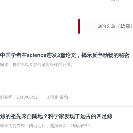
ta的文章（15篇
中国学者在science连发3篇论文，揭示反刍动物的秘密
瘤胃、骨质角以及如何适应极端的环境。
郝春晖
· 2019/06/22
演化
反刍
鲸的祖先来自陆地？科学家发现了远古的四足鲸
鲸鱼为何在登上陆地之后，选择再次回到海洋中？