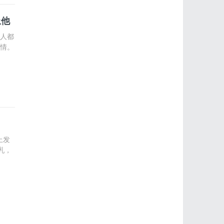
止他
人都
情。
上发
泌乳，