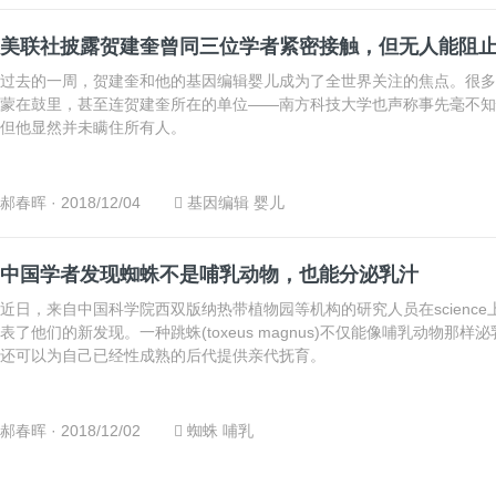
美联社披露贺建奎曾同三位学者紧密接触，但无人能阻
过去的一周，贺建奎和他的基因编辑婴儿成为了全世界关注的焦点。很多
蒙在鼓里，甚至连贺建奎所在的单位——南方科技大学也声称事先毫不知
但他显然并未瞒住所有人。
郝春晖
· 2018/12/04
基因编辑
婴儿
中国学者发现蜘蛛不是哺乳动物，也能分泌乳汁
近日，来自中国科学院西双版纳热带植物园等机构的研究人员在science
表了他们的新发现。一种跳蛛(toxeus magnus)不仅能像哺乳动物那样
还可以为自己已经性成熟的后代提供亲代抚育。
郝春晖
· 2018/12/02
蜘蛛
哺乳