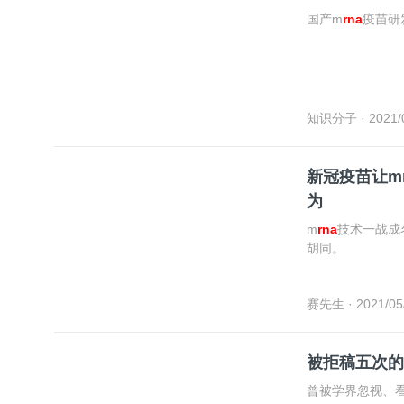
国产m
rna
疫苗研
知识分子
· 2021/
新冠疫苗让m
为
m
rna
技术一战成
胡同。
赛先生
· 2021/05
被拒稿五次的
曾被学界忽视、