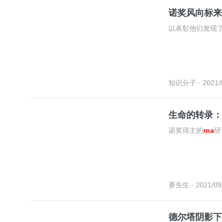
诺奖风向标来
以表彰他们发现
知识分子
· 2021/
生命的转录：
诺奖得主的
rna
研
赛先生
· 2021/09
德尔塔阴影下