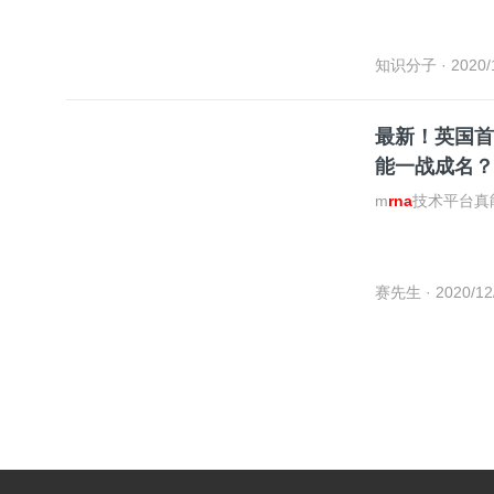
知识分子
· 2020/
最新！英国首
能一战成名？
m
rna
技术平台真
赛先生
· 2020/12