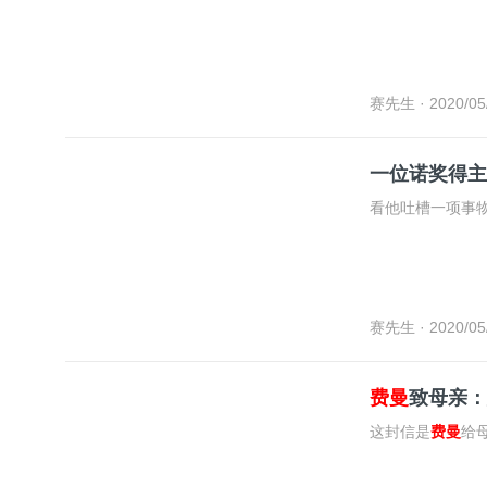
赛先生
· 2020/05
一位诺奖得主
看他吐槽一项事
赛先生
· 2020/05
费曼
致母亲：
这封信是
费曼
给