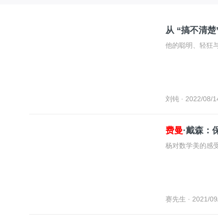
从 “搞不清楚”
他的聪明、轻狂
刘钝
· 2022/08/1
费曼
·戴森：
杨对数学美的感
赛先生
· 2021/09