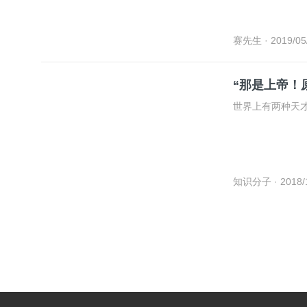
赛先生
· 2019/05
“那是上帝！原
世界上有两种天
知识分子
· 2018/