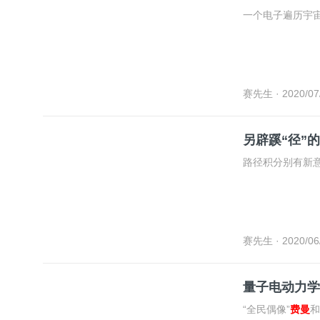
一个电子遍历宇
赛先生
· 2020/07
另辟蹊“径”的
赛先生
· 2020/06
量子电动力学
“全民偶像”
费曼
和