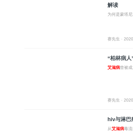
解读
为何是蒙塔尼
赛先生
· 2020
“柏林病人
艾滋病
曾被成
赛先生
· 2020
hiv与淋
从
艾滋病
毒流