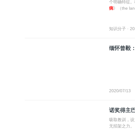
个明确特征。
病
》（the l
艾滋病
相关的
知识分子
· 20
缅怀曾毅
2020/07/13
诺奖得主
吸取教训，设
无招架之力。