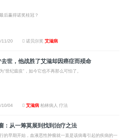
最后赢得诺奖桂冠？
/11/20
诺贝尔奖
艾滋病
”去世，他战胜了艾滋却因癌症而殒命
为“世纪瘟疫”，如今它也不再那么可怕了。
/10/04
艾滋病
柏林病人
疗法
巴瘤：从一筹莫展到找到治疗之法
行的早期开始，血液恶性肿瘤就一直是该病毒引起的疾病的一