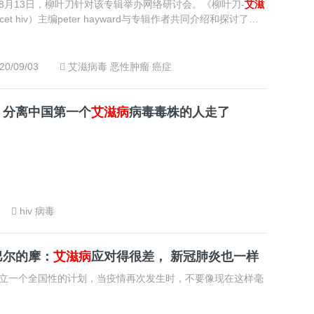
8月13日，柳叶刀针对该专辑举办网络研讨会。《柳叶刀-
艾滋
ancet hiv）主编peter hayward与专辑作者共同介绍和探讨了与
恶性血液肿瘤话题。
20/09/03
艾滋病毒
恶性肿瘤
癌症
：分离中国第一个
艾滋病
病毒毒株的人走了
hiv
病毒
巴尔的摩：
艾滋病
应对得很差， 新冠肺炎也一样
立一个全国性的计划，当疫情再次发生时，不要像现在这样毫