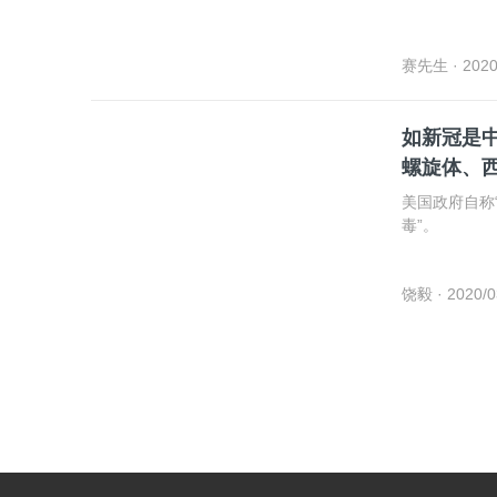
赛先生
· 2020
如新冠是
螺旋体、
美国政府自称
毒”。
饶毅
· 2020/0