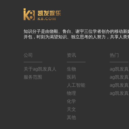
知识分子是由饶毅、鲁白、谢宇三位学者创办的移动新
并包，时刻为渴望知识、独立思考的人努力，共享人类
公司
资讯
热门
关于ag凯发真人
生物
ag凯发
服务范围
医药
ag凯发
人工智能
ag凯发
物理
ag凯发
化学
天文
其他