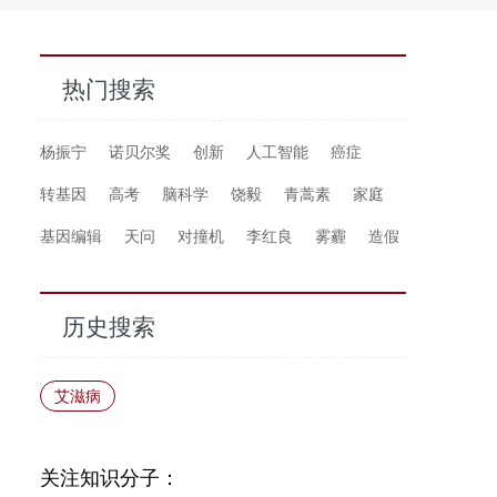
热门搜索
杨振宁
诺贝尔奖
创新
人工智能
癌症
转基因
高考
脑科学
饶毅
青蒿素
家庭
基因编辑
天问
对撞机
李红良
雾霾
造假
历史搜索
艾滋病
关注知识分子：