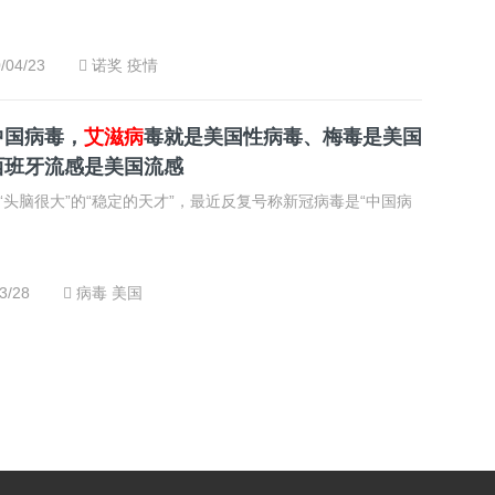
/04/23
诺奖
疫情
中国病毒，
艾滋病
毒就是美国性病毒、梅毒是美国
西班牙流感是美国流感
“头脑很大”的“稳定的天才”，最近反复号称新冠病毒是“中国病
3/28
病毒
美国