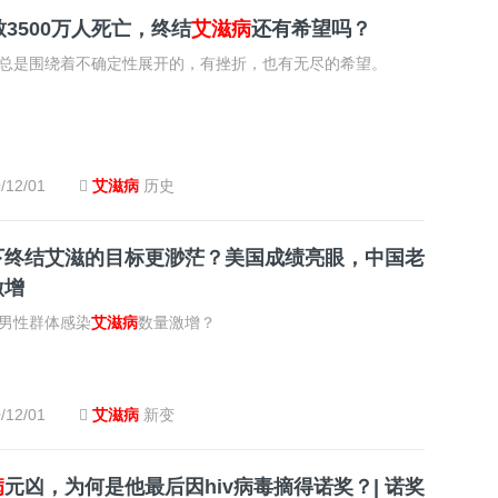
致3500万人死亡，终结
艾滋病
还有希望吗？
总是围绕着不确定性展开的，有挫折，也有无尽的希望。
/12/01
艾滋病
历史
下终结艾滋的目标更渺茫？美国成绩亮眼，中国老
激增
男性群体感染
艾滋病
数量激增？
/12/01
艾滋病
新变
病
元凶，为何是他最后因hiv病毒摘得诺奖？| 诺奖