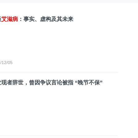
谈
艾滋病
：事实、虚构及其未来
/12/05
发现者辞世，曾因争议言论被指 “晚节不保”