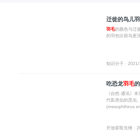
迁徙的鸟儿羽
羽毛
的颜色与迁
的羽色比留鸟更
知识分子
· 2021/
吃恐龙
羽毛
的
《自然-通讯》
代虱类似的昆虫
(mesophthiru
的琥珀中。
开放获取先锋
· 2