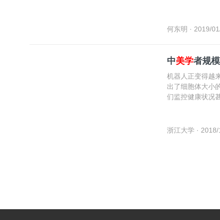
何东明
· 2019/01
中
美学
者规模
机器人正变得越
出了细胞体大小
们监控健康状况
（nature mater
浙江大学
· 2018/