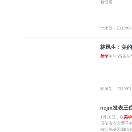
新链接
计永胜
· 2019/04
林凤生：美的
美学
中的“昂贵信
林凤生
· 2019/01
nejm发表
1月16日，欧
美学
遗传疾病方面具
殖细胞基因编辑