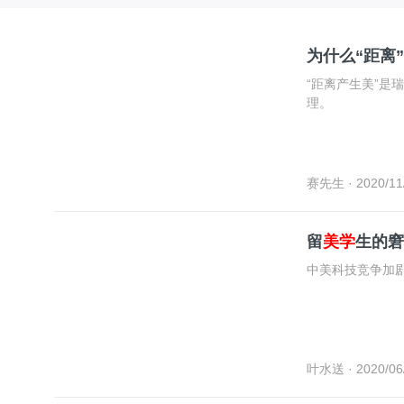
为什么“距离”
“距离产生美”是
理。
赛先生
· 2020/11
留
美学
生的窘
中美科技竞争加
叶水送
· 2020/06