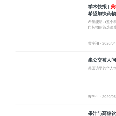
学术快报 |
美
希望加快药物
希望能助力整个
向药物的筛选速
黄宇翔
· 2020/04
坐公交被人问
美国访学的华人
赛先生
· 2020/03
果汁与高糖饮