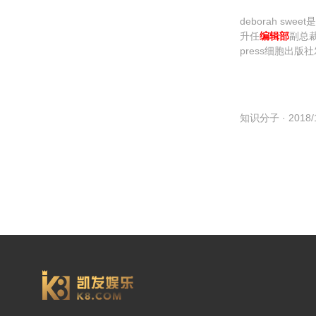
deborah sw
升任
编辑部
副总
press细胞出
理议题制定政策
知识分子
· 2018/