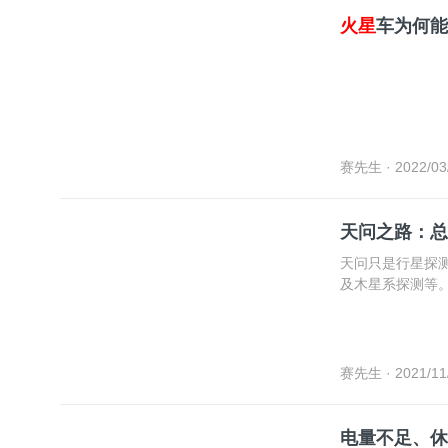
火星
车为何能
赛先生
· 2022/03
天问之路：总
天问只是行星探
及木星系探测等
赛先生
· 2021/11
电量不足、休