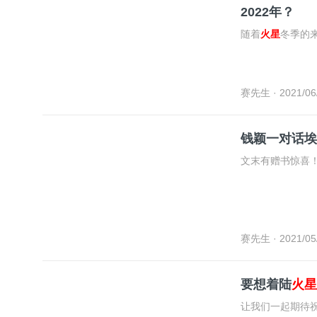
2022年？
随着
火星
冬季的
赛先生
· 2021/06
钱颖一对话埃
文末有赠书惊喜
赛先生
· 2021/05
要想着陆
火星
让我们一起期待