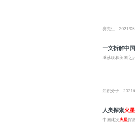
赛先生
· 2021/05
一文拆解中国
继苏联和美国之
知识分子
· 2021/
人类探索
火星
中国此次
火星
探