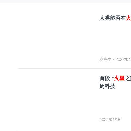
人类能否在
火
赛先生
· 2022/04
首段 “
火星
之
周科技
2022/04/16