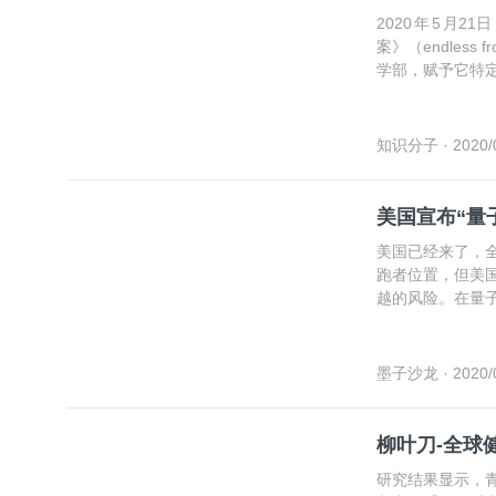
2020 年 5 
案》（endless
学部，赋予它特定
推进 10 个关
展。认识美国技
美国当前技术政
知识分子
· 2020/
美国宣布“量
美国已经来了，
跑者位置，但美
越的风险。在量
量子时代的领先
墨子沙龙
· 2020/
柳叶刀-全球
研究结果显示，