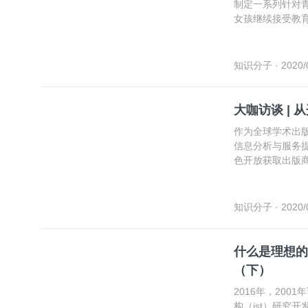
制定一系列针对
女孩继续接受教
女孩的现代避孕
知识分子
· 2020/
大咖访谈 |
作为全球学术出
信息分析与服务
色开放获取出版
等世界一流科研
探索实现包括“开
知识分子
· 2020/
什么是理想的大学？ | 诺奖得主野
（下）
2016年，20
构（jst）研究开