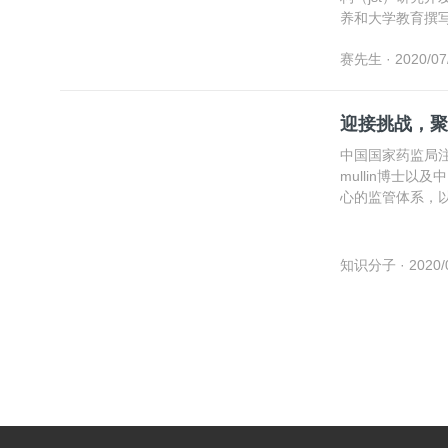
养和大学教育撰
文化背景下的中
赛先生
· 2020/07
迎接挑战，聚焦
中国国家药监局注册
mullin博士
心的监管体系，
思考相关话题给
知识分子
· 2020/