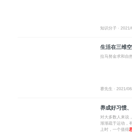
知识分子
· 2021/
生活在三维空
拉马努金求和自
赛先生
· 2021/08
养成好习惯、
对大多数人来说
渐渐疏于运动，
上时，一个值得