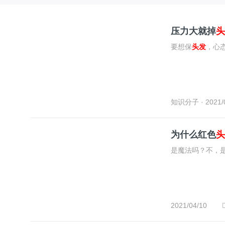
压力大就掉
头
要想保
头发
，心
知识分子
· 2021/
为什么红色
头
是魔法吗？不，
2021/04/10