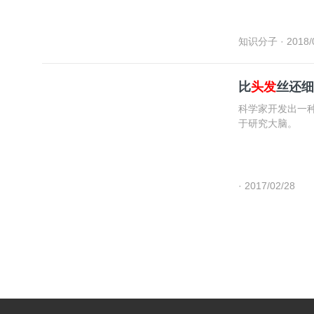
知识分子
· 2018/
比
头发
丝还细
科学家开发出一
于研究大脑。
· 2017/02/28