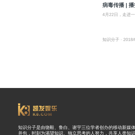
病毒传播 | 
4月22日，走进
知识分子
· 2018/
知识分子是由饶毅、鲁白、谢宇三位学者创办的移动新媒
并包，时刻为渴望知识、独立思考的人努力，共享人类知