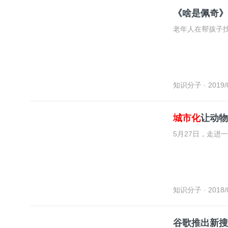
《啥是佩奇》
老年人在帮孩子
知识分子
· 2019/
城市化
让动物
5月27日，走进
知识分子
· 2018/
谷歌推出新搜索服