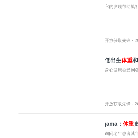
它的发现帮助填补
开放获取先锋
· 2
低出生
体重
和
身心健康会受到
开放获取先锋
· 2
jama：
体重
询问老年患者其