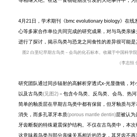
等相继灭绝。在这一食物链崩溃引发的灭绝事件中，为
4月21日，学术期刊《bmc evolutionary bio
心等多家合作单位共同完成的研究成果，对与鸟类亲缘
进行了探讨，揭示鸟类与恐龙之间食性的差异很可能是
图2 白垩纪早期古鸟类－会鸟的化石标本。收藏于中国科学院
（李志恒 
研究团队通过同步辐射的高解析穿透式x-光显微镜，
以及古鸟类
(见图2)
－包含今鸟类、反鸟类、会鸟、热河
简单的釉质层在早期古鸟类中都有保留，但牙釉质与牙
消失，而多孔罩牙本质
(porous mantle dentin)
层被认为
牙齿断裂的特殊避震保护结构。不仅在古鸟类中，本次
这意味着鸟类与部分亲缘关系相近的恐龙，其牙齿不再