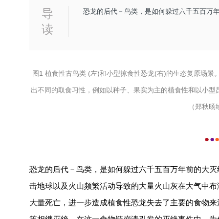
导
​恐龙的后代－鸟类，是如何躲过六千五百万
读
图1 植食性古鸟类 (左)和小型掠食性恐龙(右)的生态复原
出不同的取食习性，例如以种子、果实为主的植食性和以小型
（郑秋旸
●
●
恐龙的后代－鸟类，是如何躲过六千五百万年前的大灭
击地球以及火山频繁活动导致的大量火山灰在大气中布
大量死亡，进一步造成植食性恐龙失去了主要的食物来