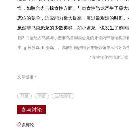
惯，如咬合力与掠食性方面，与肉食性恐龙产生了极大
态位的竞争，适应能力极大提高，度过最艰难的时刻。
虽然非鸟类恐龙的少数类群，如小盗龙，也发生了趋同
图3 白垩纪古鸟类与小型非鸟兽脚类恐龙的牙齿内部微结构演化（a-伤齿
类, g-长翼鸟, h-会鸟）。高解析同步辐射显微影像显示出牙
了食性转化的演化证据
文章链接：
鸟类
牙齿
生物演化
参与讨论
0
条评论