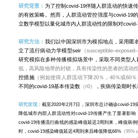
研究背景：
为了控制covid-19伴随人群流动的
的有效策略。然而，人群流动管控强度与covid-
立数学模型以量化城市内人群流动性的限制对covid
研究方法：
我们以中国深圳市为模拟地点，采用匿名手
立了流行病动力学模型seir
（susceptible–exposed–i
研究模拟在多种传播模拟场景中，采取不同类型人
低，高风险地带的封锁，具有传染性的患者的流动
控措施
（例如使得人群流动下降20％，40％或60％
不同的covid-19基本传染数
（r0）
，疾病传染期时长
研究发现：
截至2020年2月7日，深圳市总计确诊covid-1
降低城市内部人群流动性对covid-19传播产生了显著影响
covid-19传播流行曲线的感染峰值延迟2周到来，峰值病例
时，covid-19感染峰值延迟4周到来且峰值降低66%
（95% ui