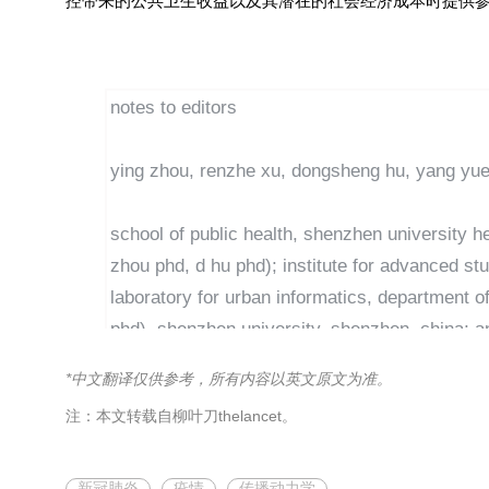
控带来的公共卫生收益以及其潜在的社会经济成本时提供
notes to editors
ying zhou, renzhe xu, dongsheng hu, yang yue, 
school of public health, shenzhen university h
zhou phd, d hu phd); institute for advanced s
laboratory for urban
informatics, department of 
phd), shenzhen university, shenzhen, china; an
intelligence and digital economy, shenzhen, chin
*中文翻译仅供参考，所有内容以英文原文为准。
correspondence to:
注：本文转载自柳叶刀thelancet。
dr jizhe xia, guangdong key laboratory for urb
informatics, shenzhen university, shenzhen 5
新冠肺炎
疫情
传播动力学