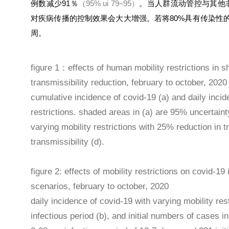
例数减少91％
（95% ui 79–95）
。当人群流动管控与其他
对疾病传播的控制效果会大大增强。若将80%具有传染性
周。
figure 1：effects of human mobility restrictions in 
transmissibility reduction, february to october, 2020
cumulative incidence of covid-19 (a) and daily incid
restrictions. shaded areas in (a) are 95% uncertainty
varying mobility restrictions with 25% reduction in t
transmissibility (d).
figure 2: effects of mobility restrictions on covid-1
scenarios, february to october, 2020
daily incidence of covid-19 with varying mobility re
infectious period (b), and initial numbers of cases i