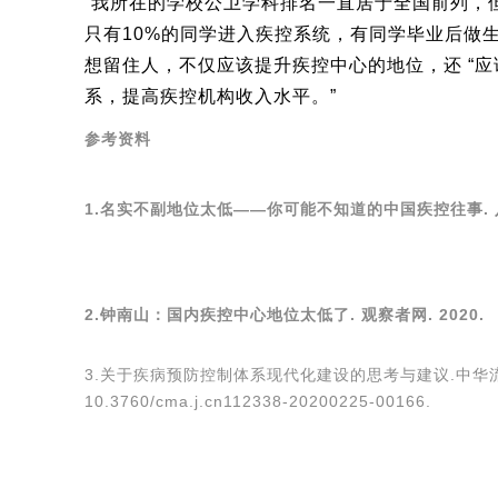
“我所在的学校公卫学科排名一直居于全国前列，
只有10%的同学进入疾控系统，有同学毕业后做生
想留住人，不仅应该提升疾控中心的地位，还 “
系，提高疾控机构收入水平。”
参
考资料
1.名实不副地位太低——你可能不知道的中国疾控往事. 八点
2.钟南山：国内疾控中心地位太低了. 观察者网. 2020.
3.
关于疾病预防控制体系现代化建设的思考与建议
.中华流
10.3760/cma.j.cn112338-20200225-00166.