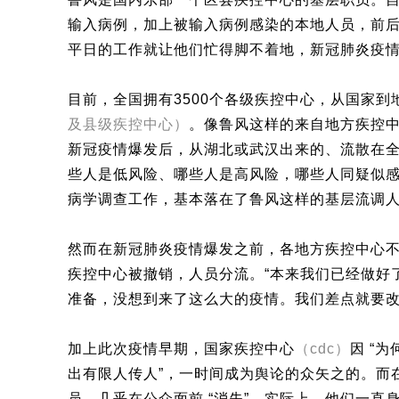
输入病例，加上被输入病例感染的本地人员，前
平日的工作就让他们忙得脚不着地，新冠肺炎疫
目前，全国拥有3500个各级疾控中心，从国家
及县级疾控中心）
。像鲁风这样的来自地方疾控中
新冠疫情爆发后，从湖北或武汉出来的、流散在全
些人是低风险、哪些人是高风险，哪些人同疑似
病学调查工作，基本落在了鲁风这样的基层流调
然而在新冠肺炎疫情爆发之前，各地方疾控中心不
疾控中心被撤销，人员分流。“本来我们已经做好
准备，没想到来了这么大的疫情。我们差点就要改
加上此次疫情早期，国家疾控中心
（cdc）
因 “
出有限人传人”，一时间成为舆论的众矢之的。而
员，几乎在公众面前 “消失”。实际上，他们一直身