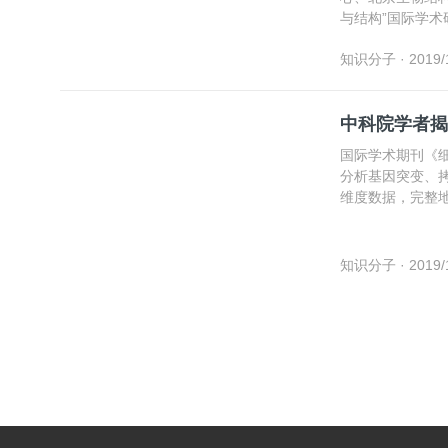
与结构”国际学
知识分子
· 2019/
中科院学者揭
国际学术期刊《细
分析基因突变、
维度数据，完整
制。
知识分子
· 2019/