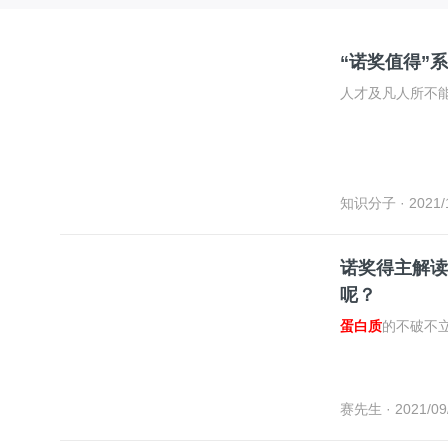
“诺奖值得”
人才及凡人所不
知识分子
· 2021/
诺奖得主解读
呢？
蛋白质
的不破不
赛先生
· 2021/09