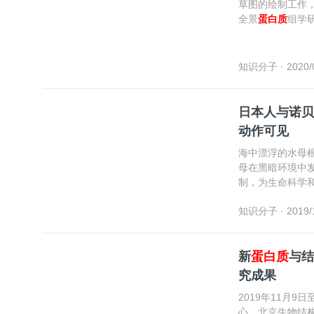
草图的绘制工作
全景
蛋白质
组学
知识分子
· 2020/
日本人与诺贝
动作可见
海中漂浮的水母
母在黑暗环境中
制，为生命科学
尔化学奖。
知识分子
· 2019/
新
蛋白质
与结
究成果
2019年11月
心、北京生物结