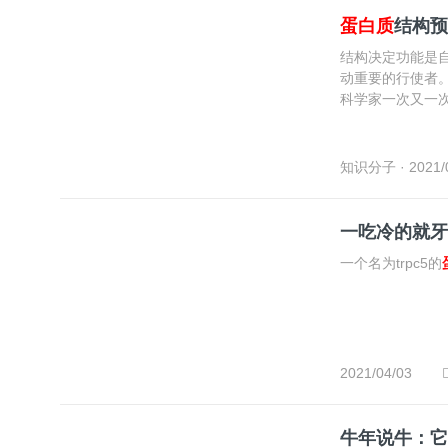
蛋白质
结构预测
结构决定功能是
动重要的行使者
科学家一次又一
知识分子
· 2021/
一吃冷的就牙
一个名为trpc5的
2021/04/03
牛年说牛：它