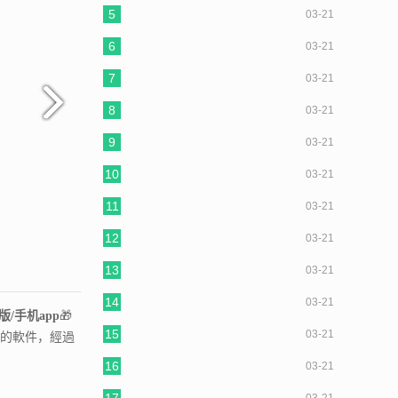
5
03-21
6
03-21
7
03-21
8
03-21
9
03-21
10
03-21
11
03-21
12
03-21
13
03-21
14
03-21
用版/手机app
🎁
15
03-21
類的軟件，經過
16
03-21