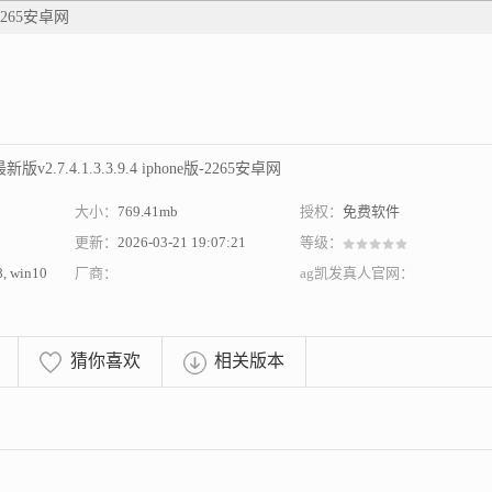
版-2265安卓网
版v2.7.4.1.3.3.9.4 iphone版-2265安卓网
大小：
769.41mb
授权：
免费软件
更新：
2026-03-21 19:07:21
等级：
8, win10
厂商：
ag凯发真人官网：
猜你喜欢
相关版本