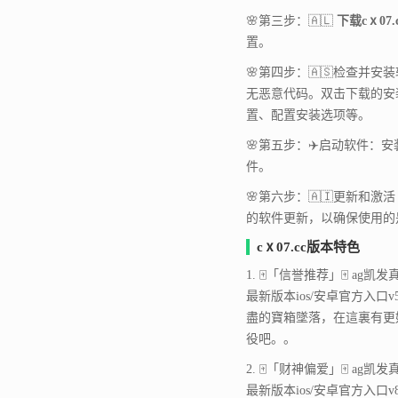
🌸第三步：🇦🇱
下载cⅹ07.
置。
🌸第四步：🇦🇸检查并
无恶意代码。双击下载的安
置、配置安装选项等。
🌸第五步：✈️启动软件：
件。
🌸第六步：🇦🇮更新和
的软件更新，以确保使用的
cⅹ07.cc版本特色
1. 🀄「信誉推荐」🀄 ag凯发真人
最新版本ios/安卓官方入口v5
盡的寶箱墜落，在這裏有更
役吧。。
2. 🀄「财神偏爱」🀄 ag凯发真人
最新版本ios/安卓官方入口v8.