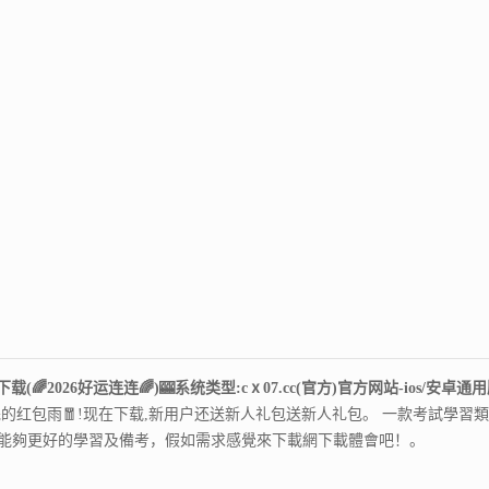
p下载
(🌈2026好运连连🌈)🎰系统类型:cⅹ07.cc(官方)官方网站-ios/安卓通
不完的红包雨🧧!现在下载,新用户还送新人礼包送新人礼包。 一款考試學習
能夠更好的學習及備考，假如需求感覺來下載網下載體會吧！。