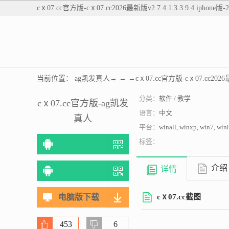
cⅹ07.cc官方版-cⅹ07.cc2026最新版v2.7.4.1.3.3.9.4 iphone
当前位置：
ag凯发真人
→ → →cⅹ07.cc官方版-cⅹ07.cc2026最新
分类：
软件 / 教学
cⅹ07.cc官方版-ag凯发
语言：
中文
真人
平台：
winall, winxp, win7, win
标签：
介绍
详情
电脑版下载
cⅹ07.cc截图
453
6