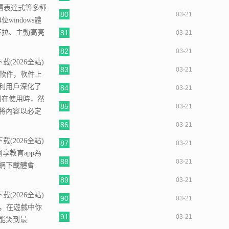
評價表達式等多種
80
03-21
位windows體
81
能下拉、主動高亮
03-21
82
03-21
c下载(2026全站)
83
03-21
辦理軟件，軟件上
利用戶深化了
84
03-21
別在使用時，然
85
03-21
將內容以必定
86
03-21
c下载(2026全站)
87
03-21
同享教育app為
88
03-21
網下載體會
89
03-21
c下载(2026全站)
90
03-21
遊戲，在遊戲中你
91
03-21
能笑到最