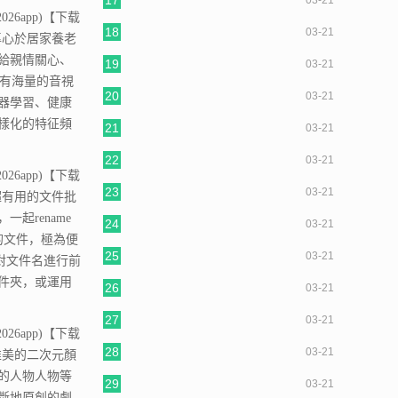
17
03-21
(2026app)【下载
18
03-21
c一款專心於居家養老
給親情關心、
19
03-21
具有海量的音視
20
03-21
器學習、健康
樣化的特征頻
21
03-21
22
03-21
(2026app)【下载
23
03-21
c一款超有用的文件批
起rename
24
03-21
的文件，極為便
25
03-21
速對文件名進行前
件夾，或運用
26
03-21
27
03-21
(2026app)【下载
28
03-21
c有著唯美的二次元顏
的人物人物等
29
03-21
斷地原創的劇