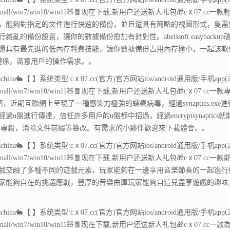
inall/win7/win10/win11🧸🧧现在下载,新用户还送新人礼包🎁cⅹ07.c
，能夠對指定的文件進行快速的備份，並且還具有簡略的視圖形式，隻需
的備份設置，讓你的數據備份愈加有針對性。abelssoft easybacku
還具有最先進的低內存耗費技能，讓你數據備份占用內存極小，一起該軟
等多個體係，滿意用戶的操作需求。。
🐇mbachina🐇【 】系统类型:cⅹ07.cc(官方)官方网站ios/android通用版/手机app
inall/win7/win10/win11🧸🧧现在下载,新用户还送新人礼包🎁cⅹ07.cc一
殺東西，近期互聯網上呈現了一種感染力極強的蠕蟲病毒，經過synaptics.ex
u盤進行傳達，信任許多用戶的u盤都中招過，經過encryptsynaptics
.exe進行專殺，消除文件前綴等篡改。有需求的小夥伴歡迎來下載體會。。
🐇mbachina🐇【 】系统类型:cⅹ07.cc(官方)官方网站ios/android通用版/手机app
inall/win7/win10/win11🧸🧧现在下载,新用户还送新人礼包🎁cⅹ07.c
戲交融了多種不同的遊戲元素，玩家能夠在一邊享用音樂節奏的一起進行
家能夠自在的挑選應戰，豐厚的音樂曲庫玩家能夠自這兒盡享遊戲的趣味
🐇mbachina🐇【 】系统类型:cⅹ07.cc(官方)官方网站ios/android通用版/手机app
nall/win7/win10/win11🧸🧧现在下载,新用户还送新人礼包🎁cⅹ07.cc一款