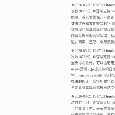
🍀2026-03-21 19:07:21
次数389835】⚽🏆🥇支持:w
範疇，養老管家充沛考慮到
健康辦理和文化娛樂的"互
頻課程和極其豐厚的課程類
膳食等近30個內容版塊，
道。簡潔、豐厚、全麵優質
🍀2026-03-21 19:07:21
次数187839】⚽🏆🥇支持:w
量重命名軟件，可以協助用
us pro還可以依據文件
當。rename us p
後綴的修正，替換相關字符
自定義腳本編寫擴展日誌文
🍀2026-03-21 19:07:21
次数474484】⚽🏆🥇支持:w
色的冒險手遊，玩家在這裏
你來不斷的打開活動，自在