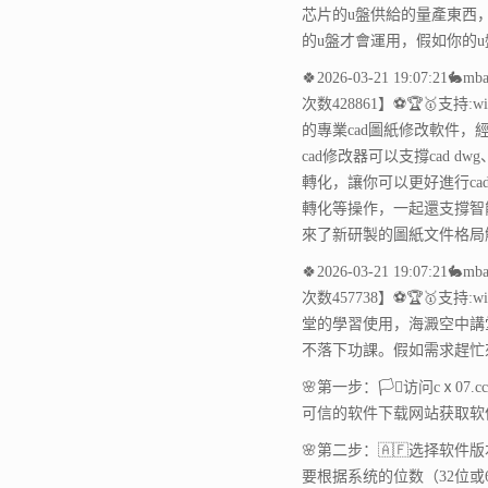
芯片的u盤供給的量產東西，
的u盤才會運用，假如你的
🍀2026-03-21 19:07:21
次数428861】⚽🏆🥇支持:w
的專業cad圖紙修改軟件，
cad修改器可以支撐cad dw
轉化，讓你可以更好進行cad
轉化等操作，一起還支撐智
來了新研製的圖紙文件格局
🍀2026-03-21 19:07:21
次数457738】⚽🏆🥇支持:w
堂的學習使用，海澱空中講
不落下功課。假如需求趕忙
🌸第一步：🏳️‍⚧️访问cⅹ
可信的软件下载网站获取软
🌸第二步：🇦🇫选择软
要根据系统的位数（32位或64